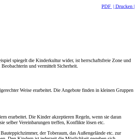
PDF
| Drucken |
spiel spiegelt die Kinderkultur wider, ist herrschaftsfreie Zone und
Beobachterin und vermittelt Sicherheit.
erechter Weise erarbeitet. Die Angebote finden in kleinen Gruppen
rn erarbeitet. Die Kinder akzeptieren Regeln, wenn sie daran
e selber Vereinbarungen treffen, Konflikte lösen etc.
das Bauteppichzimmer, der Toberaum, das Außengelände etc. zur
nen. Den Kindern ist jederzeit die Möglichkeit gegeben sich