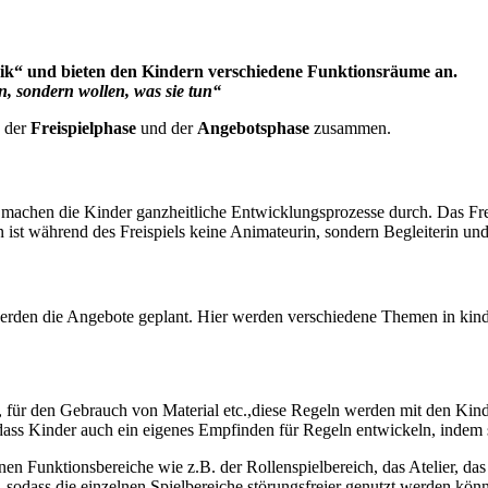
gik“ und bieten den Kindern verschiedene Funktionsräume an.
n, sondern wollen, was sie tun“
s der
Freispielphase
und der
Angebotsphase
zusammen.
el machen die Kinder ganzheitliche Entwicklungsprozesse durch. Das Frei
ist während des Freispiels keine Animateurin, sondern Begleiterin und 
rden die Angebote geplant. Hier werden verschiedene Themen in kindg
 für den Gebrauch von Material etc.,diese Regeln werden mit den Kinde
ass Kinder auch ein eigenes Empfinden für Regeln entwickeln, indem si
enen Funktionsbereiche wie z.B. der Rollenspielbereich, das Atelier, 
 sodass die einzelnen Spielbereiche störungsfreier genutzt werden kön